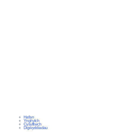
Hafan
Ynghylch
Cysylltwch
Digwyddiadau