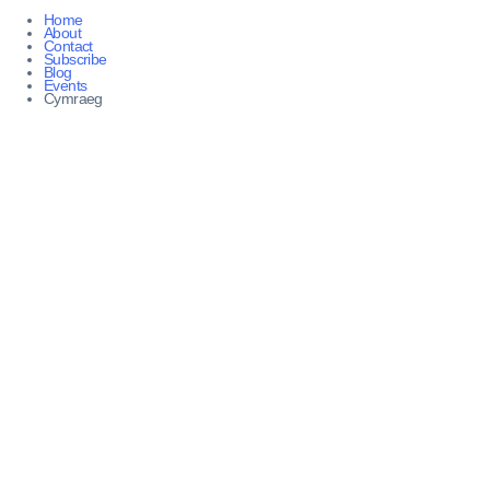
Home
About
Contact
Subscribe
Blog
Events
Cymraeg